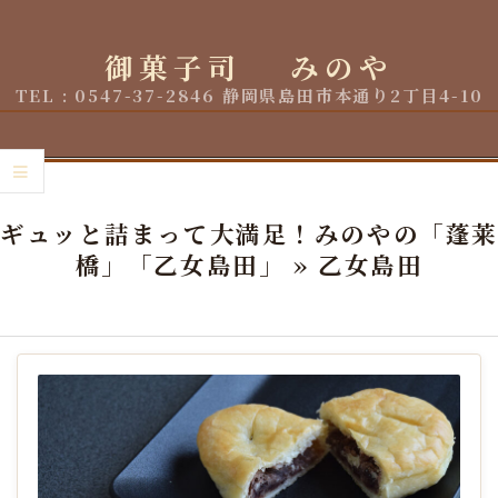
Skip
to
御菓子司 みのや
content
TEL : 0547-37-2846 静岡県島田市本通り2丁目4-10
Primary
Navigation
ギュッと詰まって大満足！みのやの「蓬莱
Menu
橋」「乙女島田」 »
乙女島田