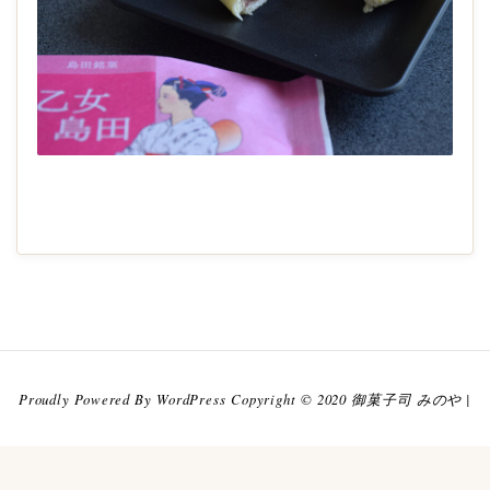
2022-
10-
01
Proudly Powered By WordPress Copyright © 2020 御菓子司 みのや |