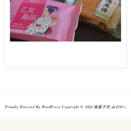
2022-
10-
01
Proudly Powered By WordPress Copyright © 2020 御菓子司 みのや |