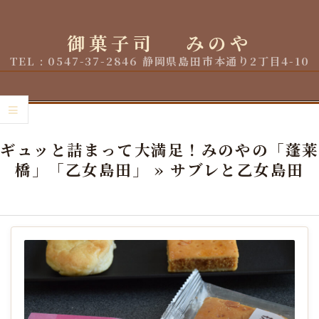
Skip
to
御菓子司 みのや
content
TEL : 0547-37-2846 静岡県島田市本通り2丁目4-10
Primary
Navigation
ギュッと詰まって大満足！みのやの「蓬莱
Menu
橋」「乙女島田」 »
サブレと乙女島田