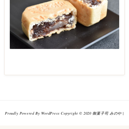
2020-
11-
26
Proudly Powered By WordPress Copyright © 2020 御菓子司 みのや |