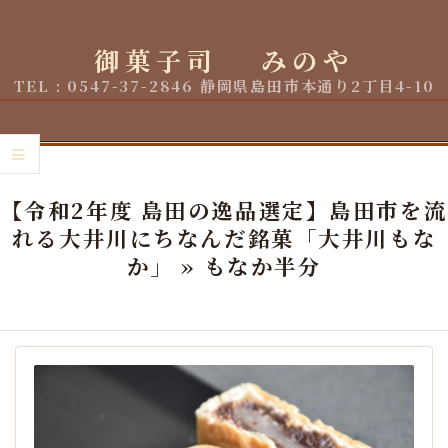
Skip
to
御菓子司 みのや
content
TEL : 0547-37-2846 静岡県島田市本通り2丁目4-10
Primary
Navigation
【令和2年度 島田の逸品選定】島田市を流
Menu
れる大井川にちなんだ銘菓「大井川もな
か」 »
もなか半分