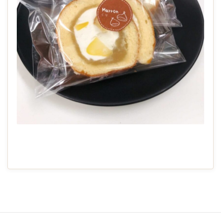
2021-
01-
28