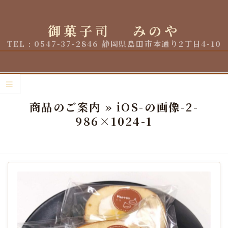
Skip
to
御菓子司 みのや
content
TEL : 0547-37-2846 静岡県島田市本通り2丁目4-10
Primary
Navigation
商品のご案内 »
iOS-の画像-2-
Menu
986×1024-1