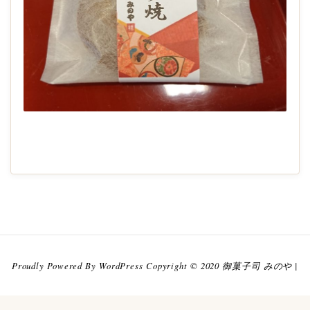
2020-
08-
29
Proudly Powered By WordPress Copyright © 2020 御菓子司 みのや |