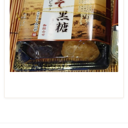
2021-
01-
28