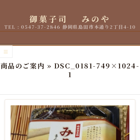
Skip
to
御菓子司 みのや
content
TEL : 0547-37-2846 静岡県島田市本通り2丁目4-10
Primary
Navigation
商品のご案内 »
DSC_0181-749×1024-
Menu
1