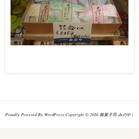
2020-
08-
29
Proudly Powered By WordPress Copyright © 2020 御菓子司 みのや |