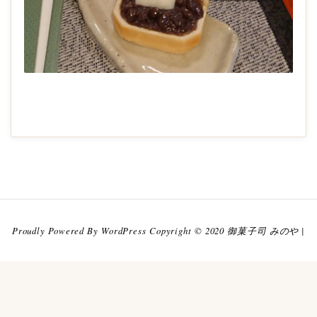
2020-
08-
29
Proudly Powered By WordPress Copyright © 2020 御菓子司 みのや |