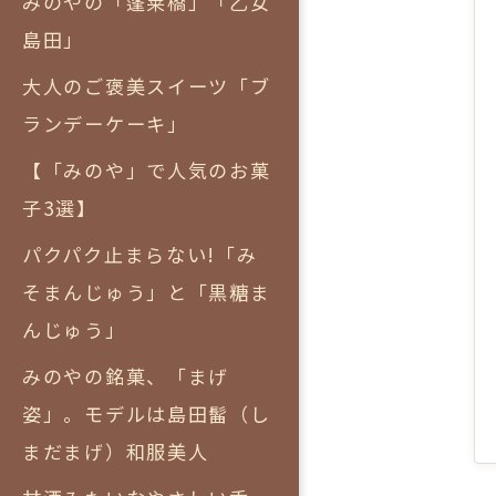
みのやの「蓬莱橋」「乙女
島田」
大人のご褒美スイーツ「ブ
ランデーケーキ」
【「みのや」で人気のお菓
子3選】
パクパク止まらない!「み
そまんじゅう」と「黒糖ま
んじゅう」
みのやの銘菓、「まげ
姿」。モデルは島田髷（し
まだまげ）和服美人